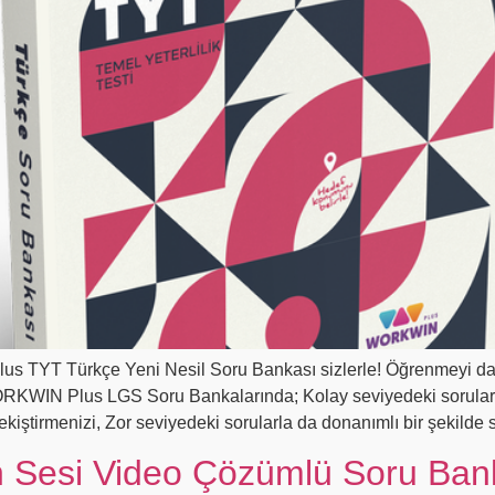
s TYT Türkçe Yeni Nesil Soru Bankası sizlerle! Öğrenmeyi daha 
ı WORKWIN Plus LGS Soru Bankalarında; Kolay seviyedeki sorularl
ekiştirmenizi, Zor seviyedeki sorularla da donanımlı bir şekilde 
 Sesi Video Çözümlü Soru Ban