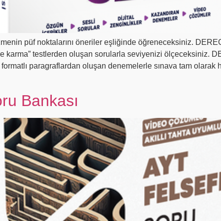
özmenin püf noktalarını öneriler eşliğinde öğreneceksiniz. D
or ve karma” testlerden oluşan sorularla seviyenizi ölçeceksiniz
GS formatlı paragraflardan oluşan denemelerle sınava tam olara
oru Bankası