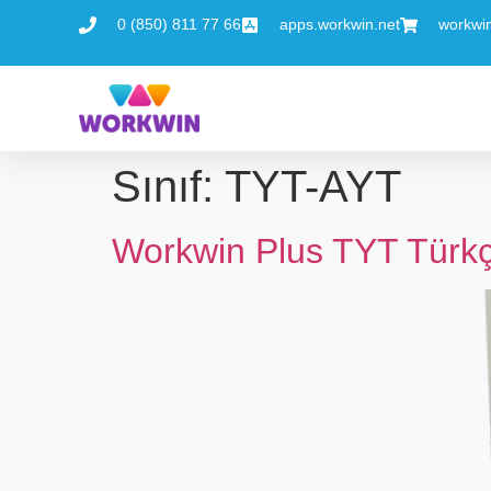
0 (850) 811 77 66
apps.workwin.net
workwi
Sınıf:
TYT-AYT
Workwin Plus TYT Türkç