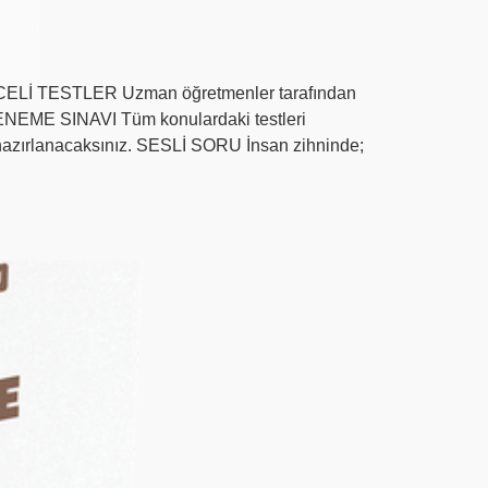
ERECELİ TESTLER Uzman öğretmenler tarafından
. DENEME SINAVI Tüm konulardaki testleri
k hazırlanacaksınız. SESLİ SORU İnsan zihninde;