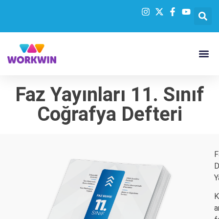
Faz Yayınları 11. Sınıf
Coğrafya Defteri
F
D
Y
K
a