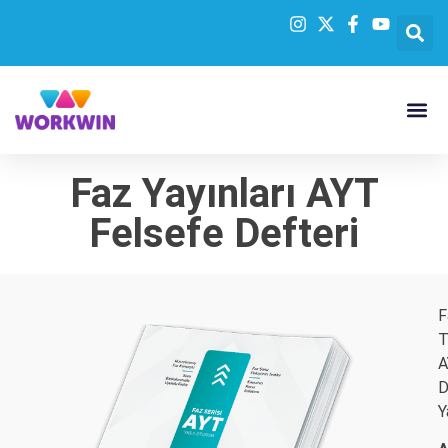
Faz Yayınları AYT
Felsefe Defteri
F
T
A
D
Y