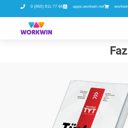
0 (850) 811 77 66
apps.workwin.net
workwi
Faz