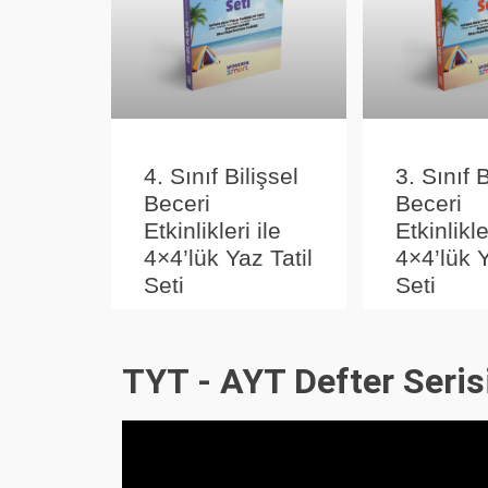
3. Sınıf B
4. Sınıf Bilişsel
Beceri
Beceri
Etkinlikle
Etkinlikleri ile
4×4’lük Y
4×4’lük Yaz Tatil
Seti
Seti
TYT - AYT Defter Seris