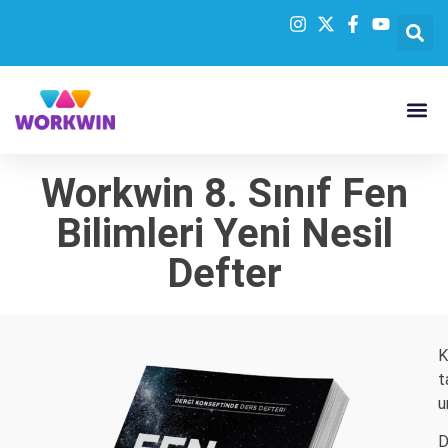
Workwin 8. Sınıf Fen
Bilimleri Yeni Nesil
Defter
K
t
u
D