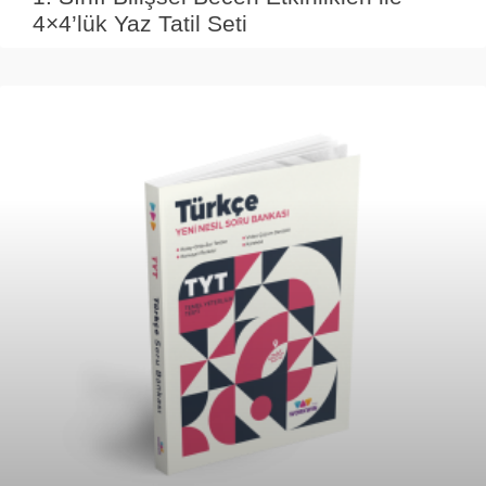
4×4’lük Yaz Tatil Seti