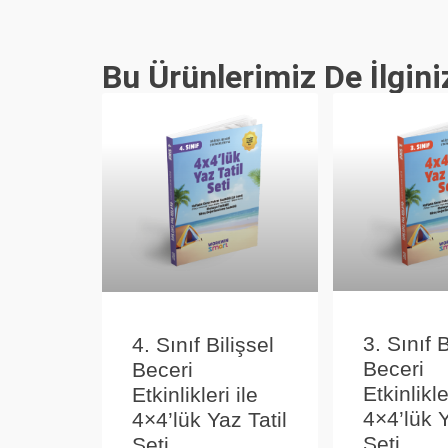
Bu Ürünlerimiz De İlgini
3. Sınıf B
4. Sınıf Bilişsel
Beceri
Beceri
Etkinlikle
Etkinlikleri ile
4×4’lük Y
4×4’lük Yaz Tatil
Seti
Seti