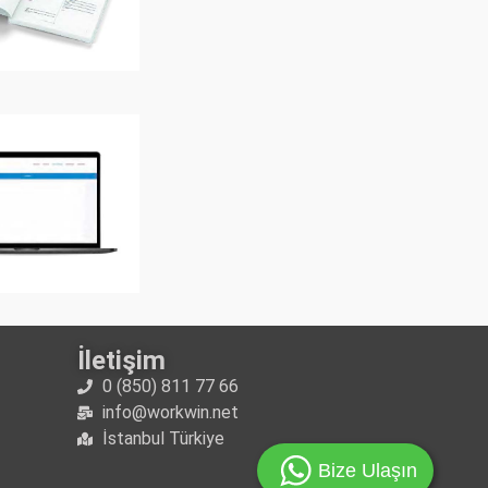
İletişim
0 (850) 811 77 66
info@workwin.net
İstanbul Türkiye
Bize Ulaşın