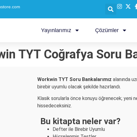
nstore.com
Yayınlarımız
Çözümler
in TYT Coğrafya Soru B
Workwin TYT Soru Bankalarımız
alanında u
birebir uyumlu olacak şekilde hazırlandı.
Klasik sorularla önce konuyu öğrenecek; yeni nes
hissedeceksiniz.
Bu kitapta neler var?
Defter ile Birebir Uyumlu
Hücrelenmiş Testler