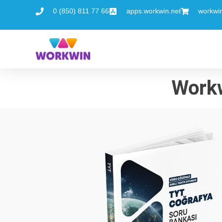
0 (850) 811 77 66
apps.workwin.net
workwi
Workw