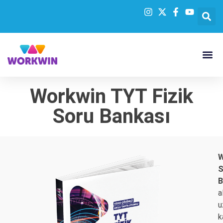
Workwin TYT Fizik
Soru Bankası
W
S
B
a
u
k