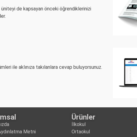
 üniteyi de kapsayan önceki öğrendiklerinizi
er.
mleri ile aklınıza takılanlara cevap buluyorsunuz.
umsal
Ürünler
ızda
İlkokul
ydınlatma Metni
Ortaokul