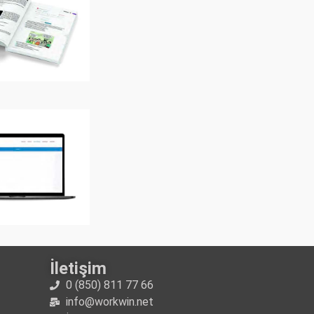
İletişim
0 (850) 811 77 66
info@workwin.net