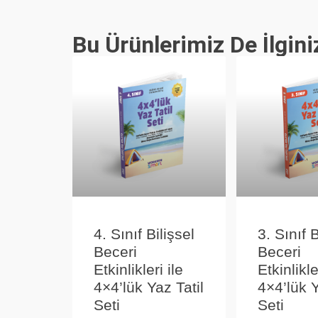
Bu Ürünlerimiz De İlgini
3. Sınıf B
4. Sınıf Bilişsel
Beceri
Beceri
Etkinlikle
Etkinlikleri ile
4×4’lük Y
4×4’lük Yaz Tatil
Seti
Seti