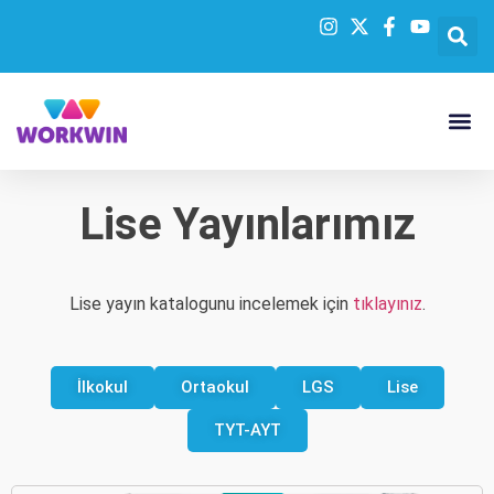
Lise Yayınlarımız
Lise yayın katalogunu incelemek için
tıklayınız
.
İlkokul
Ortaokul
LGS
Lise
TYT-AYT